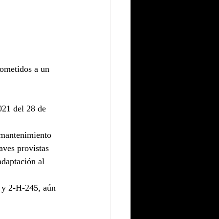
sometidos a un 
021 del 28 de 
e mantenimiento 
aves provistas 
daptación al 
4 y 2-H-245, aún 