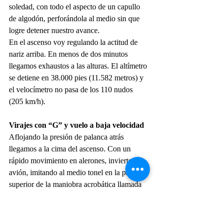
soledad, con todo el aspecto de un capullo 
de algodón, perforándola al medio sin que 
logre detener nuestro avance. 
En el ascenso voy regulando la actitud de 
nariz arriba. En menos de dos minutos 
llegamos exhaustos a las alturas. El altímetro 
se detiene en 38.000 pies (11.582 metros) y 
el velocímetro no pasa de los 110 nudos 
(205 km/h). 
Virajes con “G” y vuelo a baja velocidad
Aflojando la presión de palanca atrás 
llegamos a la cima del ascenso. Con un 
rápido movimiento en alerones, invierto el 
avión, imitando al medio tonel en la parte 
superior de la maniobra acrobática llamada 
immelman. 
Patas para arriba ingresamos al mundo del 
revés. La larga cúpula trasparente mira al 