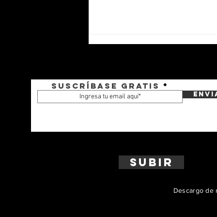
Suscríbase gratis
Envi
La Armada de Colombia
incorpora el primero de dos
blindados Kodiak
Subir
Descargo de r