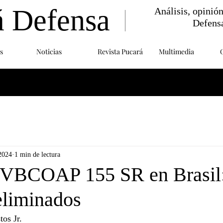
á Defensa
Análisis, opinió
Defens
s
Noticias
Revista Pucará
Multimedia
2024
1 min de lectura
 VBCOAP 155 SR en Brasil
eliminados
os Jr.