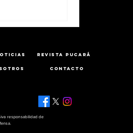
OTICIAS
REVISTA PUCARÁ
SOTROS
CONTACTO
ército Brasileiro muestra
uaicurus equipado con misil
MAX 1.2
siva responsabilidad de
fensa.