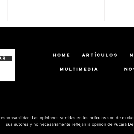
HOME
ARTÍCULOS
N
ar
MULTIMEDIA
NO
El Ejército Brasileño y Ambipar
El Ex
Robotics avanzan en el
un G
desarrollo de un UGV armado
CA 
con el misil MAX 1.2 AC
esponsabilidad: Las opiniones vertidas en los artículos son de exclu
sus autores y no necesariamente reflejan la opinión de Pucará De