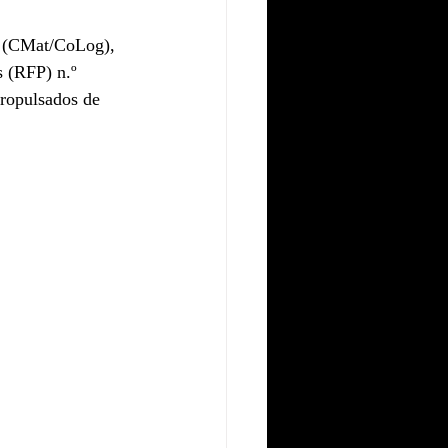
co (CMat/CoLog), 
s (RFP) n.º 
ropulsados de 