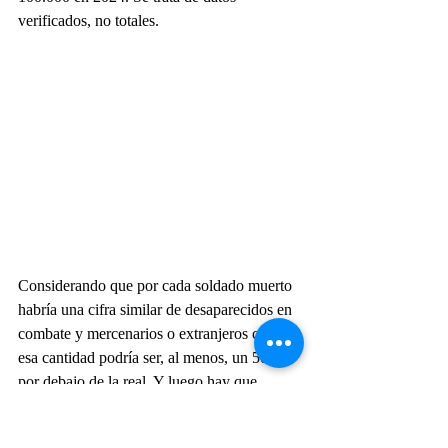
verificados, no totales.
Considerando que por cada soldado muerto 
habría una cifra similar de desaparecidos en 
combate y mercenarios o extranjeros caídos, 
esa cantidad podría ser, al menos, un 50% 
por debajo de la real. Y luego hay que 
suponer 3 heridos por cada muerto y un 
total de 700.000 bajas.