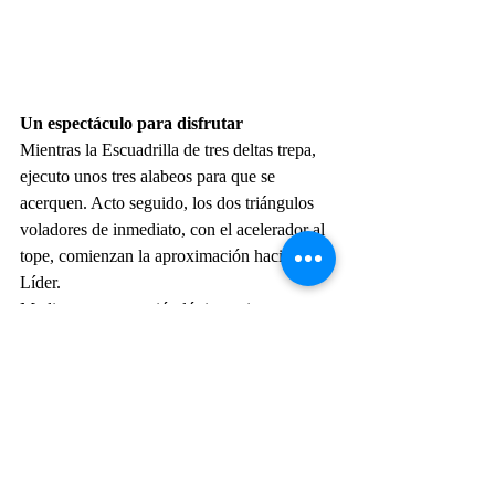
Un espectáculo para disfrutar
Mientras la Escuadrilla de tres deltas trepa, 
ejecuto unos tres alabeos para que se 
acerquen. Acto seguido, los dos triángulos 
voladores de inmediato, con el acelerador al 
tope, comienzan la aproximación hacia el 
Líder.
Mediante una reacción lógica, miro por 
ambos espejos buscando ver que hacen los 
guardaespaldas de la formación.
Como aviones mellizos, logro focalizar a 
ambos triángulos, uno en cada espejo 
retrovisor. Observo con detenimiento cómo 
se van acercando. No hago más que 
disfrutar en los dos pequeños espejos de una 