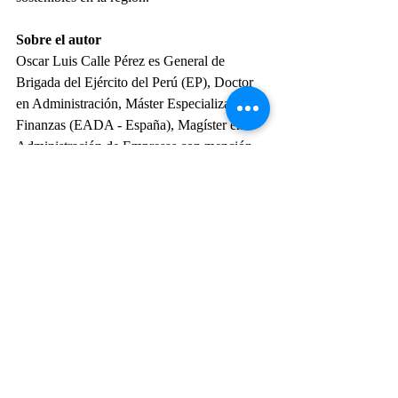
Sobre el autor
Oscar Luis Calle Pérez es General de 
Brigada del Ejército del Perú (EP), Doctor 
en Administración, Máster Especializado en 
Finanzas (EADA - España), Magíster en 
Administración de Empresas con mención 
en Dirección General, Magíster en Gestión 
Pública, Magíster en Planeamiento 
Estratégico y Toma de Decisiones, 
Licenciado en Ciencias Militares, 
Diplomado Internacional Empresarial en 
Finanzas, Diplomado en Políticas de 
Defensa en el Marco de la Realidad 
Nacional, Diplomado en Recursos 
Humanos y Diplomado en Defensa y 
Seguridad Nacional. Se desempeñó como 
delegado Alterno ante la Junta 