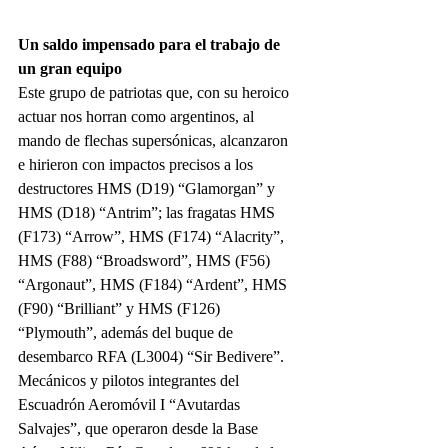
Un saldo impensado para el trabajo de 
un gran equipo
Este grupo de patriotas que, con su heroico 
actuar nos horran como argentinos, al 
mando de flechas supersónicas, alcanzaron 
e hirieron con impactos precisos a los 
destructores HMS (D19) “Glamorgan” y 
HMS (D18) “Antrim”; las fragatas HMS 
(F173) “Arrow”, HMS (F174) “Alacrity”, 
HMS (F88) “Broadsword”, HMS (F56) 
“Argonaut”, HMS (F184) “Ardent”, HMS 
(F90) “Brilliant” y HMS (F126) 
“Plymouth”, además del buque de 
desembarco RFA (L3004) “Sir Bedivere”.
Mecánicos y pilotos integrantes del 
Escuadrón Aeromóvil I “Avutardas 
Salvajes”, que operaron desde la Base 