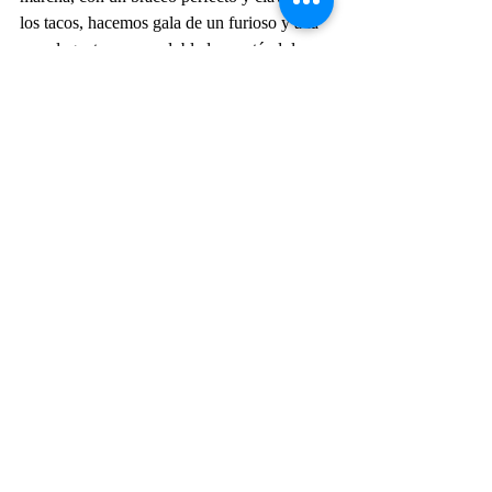
los tacos, hacemos gala de un furioso y a la 
vez elegante, paso redoblado, cantándola 
prácticamente gritando.
¡Viva la patria, viva la Fuerza Aérea 
Argentina, carajo!