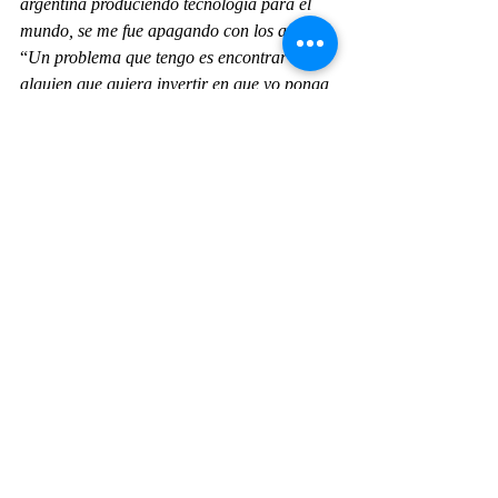
argentina produciendo tecnología para el 
mundo, se me fue apagando con los años
”. 
“
Un problema que tengo es encontrar a 
alguien que quiera invertir en que yo ponga 
una fábrica. Porque los extranjeros que 
ponen plata no miran con buenos ojos a la 
Argentina. A mí se me canceló una 
inversión en el 2018 cuando me vino a ver 
una empresa de Italia, quedaron fascinados 
y me dijeron que querían invertir en que 
ponga la fábrica, íbamos a hacer un trato 
muy bueno, porque ellos tienen una fábrica 
de aviones experimentales, iba a ser como 
un pago adelantado de motores. En ese 
momento hubo una fluctuación muy fuerte 
del dólar y dijeron: ‘si esto vuelve a pasar, 
¿qué hacemos?’. Se reunieron conmigo y 
me dijeron: ‘queremos que nos asegures dos 
cosas: que si ponemos la fábrica no va a 