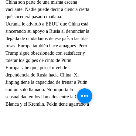
China son parte de una misma escena 
vacilante. Nadie puede decir a ciencia cierta 
qué sucederá pasado mañana.
Ucrania le advirtió a EEUU que China está 
sincerando su apoyo a Rusia al denunciar la 
llegada de ciudadanos de ese país a las filas 
rusas. Europa también hace amagues. Pero 
Trump sigue obsesionado con satisfacer y 
tolerar los golpes de cinto de Putin.
Europa sabe que, por el nivel de 
dependencia de Rusia hacia China, Xi 
Jinping tiene la capacidad de frenar a Putin 
con un solo llamado. No importa la 
sensualidad en los llamados entre la Casa 
Blanca y el Kremlin, Pekín tiene agarrado a 
Moscú por el bolsillo y billetera mata galán. 
Trump no puede competir en ese campo y ni 
siquiera levantando las sanciones a Rusia 
puede equiparar lo que ofrece China. Por 