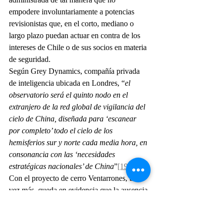
empodere involuntariamente a potencias 
revisionistas que, en el corto, mediano o 
largo plazo puedan actuar en contra de los 
intereses de Chile o de sus socios en materia 
de seguridad.
Según Grey Dynamics, compañía privada 
de inteligencia ubicada en Londres, “
el 
observatorio será el quinto nodo en el 
extranjero de la red global de vigilancia del 
cielo de China, diseñada para ‘escanear 
por completo’ todo el cielo de los 
hemisferios sur y norte cada media hora, en 
consonancia con las ‘necesidades 
estratégicas nacionales’ de China
”
[19]
.
Con el proyecto de cerro Ventarrones, una 
vez más, queda en evidencia que la ausencia 
de una arquitectura de seguridad del Estado 
en Chile permite que actores particulares, 