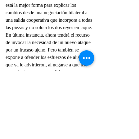
está la mejor forma para explicar los 
cambios desde una negociación bilateral a 
una salida cooperativa que incorpora a todas 
las piezas y no solo a los dos reyes en jaque. 
En última instancia, ahora tendrá el recurso 
de invocar la necesidad de un nuevo ataque 
por un fracaso ajeno. Pero también se 
expone a ofender los esfuerzos de aliados 
que ya le advirtieron, al negarse a que use 
su territorio para atacar a Irán, que no son 
solo máquinas expendedoras de 
petrodólares. Sutilmente, hay un cambio 
muy profundo en el tablero de poder de 
Medio Oriente en donde el pragmatismo le 
está ganando a las urgencias nucleares y 
personales.
Estados Unidos
Irán
Importantes
Geopolítica