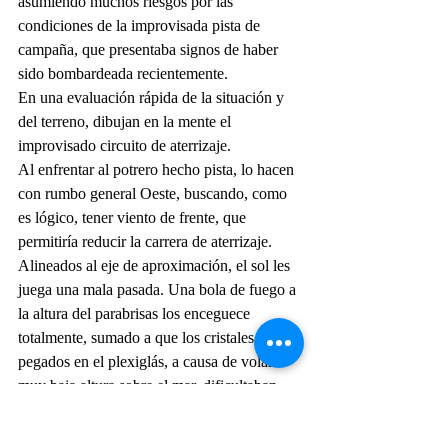
asumiendo muchos riesgos por las 
condiciones de la improvisada pista de 
campaña, que presentaba signos de haber 
sido bombardeada recientemente. 
En una evaluación rápida de la situación y 
del terreno, dibujan en la mente el 
improvisado circuito de aterrizaje. 
Al enfrentar al potrero hecho pista, lo hacen 
con rumbo general Oeste, buscando, como 
es lógico, tener viento de frente, que 
permitiría reducir la carrera de aterrizaje. 
Alineados al eje de aproximación, el sol les 
juega una mala pasada. Una bola de fuego a 
la altura del parabrisas los enceguece 
totalmente, sumado a que los cristales de sal 
pegados en el plexiglás, a causa de volar a 
muy baja altura sobre el mar, dificultaban 
aún más la visión, aproximando 
prácticamente a ciegas, condiciones que 