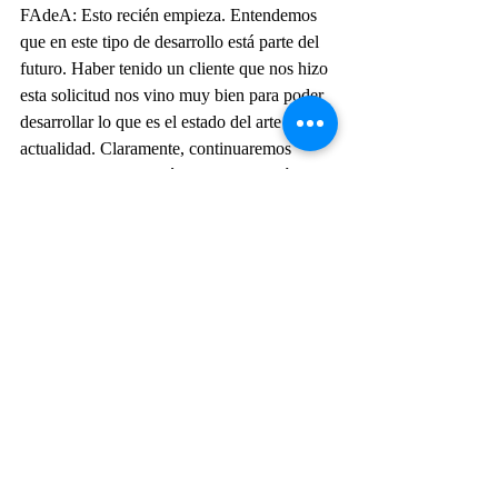
FAdeA:
Esto recién empieza. Entendemos 
que en este tipo de desarrollo está parte del 
futuro. Haber tenido un cliente que nos hizo 
esta solicitud nos vino muy bien para poder 
desarrollar lo que es el estado del arte en la 
actualidad. Claramente, continuaremos 
nuestro trabajo a través de investigación y 
desarrollo. Nuestras expectativas se centran 
en que tanto la FAA como otros clientes 
soliciten desarrollos similares, generando 
ingresos mediante estas innovaciones.
Un paso inicial y crucial será obtener 
retroalimentación a partir del uso de la 
herramienta. Entonces, nos veremos 
obligados a fortalecer nuestro desarrollo 
basándonos en la experiencia y necesidades 
surgidas durante su implementación.
Además, como simulador del Pampa en sí, 
ofrecemos un sistema que va más allá del 