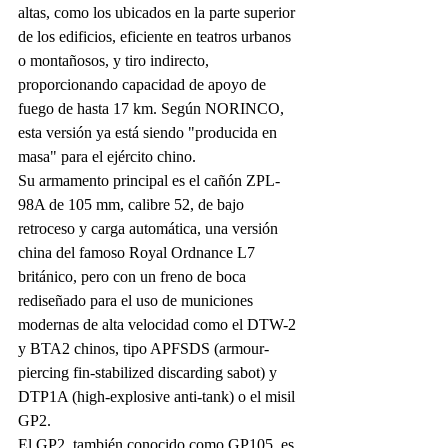
altas, como los ubicados en la parte superior 
de los edificios, eficiente en teatros urbanos 
o montañosos, y tiro indirecto, 
proporcionando capacidad de apoyo de 
fuego de hasta 17 km. Según NORINCO, 
esta versión ya está siendo "producida en 
masa" para el ejército chino.
Su armamento principal es el cañón ZPL-
98A de 105 mm, calibre 52, de bajo 
retroceso y carga automática, una versión 
china del famoso Royal Ordnance L7 
británico, pero con un freno de boca 
rediseñado para el uso de municiones 
modernas de alta velocidad como el DTW-2 
y BTA2 chinos, tipo APFSDS (armour-
piercing fin-stabilized discarding sabot) y 
DTP1A (high-explosive anti-tank) o el misil 
GP2.
El GP2, también conocido como GP105, es 