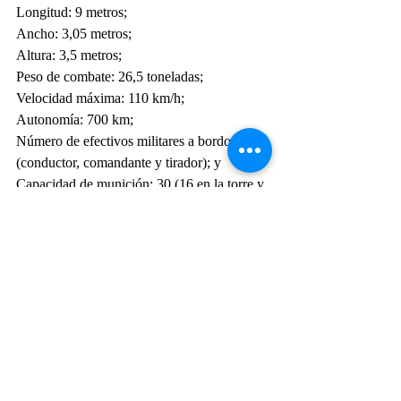
Longitud: 9 metros;
Ancho: 3,05 metros;
Altura: 3,5 metros;
Peso de combate: 26,5 toneladas;
Velocidad máxima: 110 km/h;
Autonomía: 700 km;
Número de efectivos militares a bordo: Tres 
(conductor, comandante y tirador); y
Capacidad de munición: 30 (16 en la torre y 
14 en el chasis).
Ventajas de la propuesta
Según NORINCO, su oferta tiene la mejor 
relación precio, financiación, coste de ciclo 
de vida y acuerdo de compensación entre 
competidores. La empresa presentó una 
oferta para nacionalizar más artículos del 
blindado y transferir el 100% de la 
tecnología en los artículos de mayor 