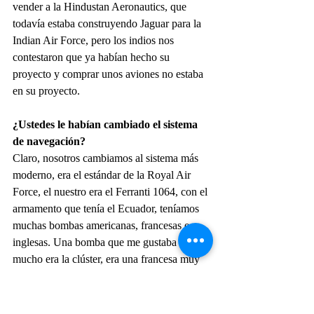
vender a la Hindustan Aeronautics, que 
todavía estaba construyendo Jaguar para la 
Indian Air Force, pero los indios nos 
contestaron que ya habían hecho su 
proyecto y comprar unos aviones no estaba 
en su proyecto.
¿Ustedes le habían cambiado el sistema 
de navegación?
Claro, nosotros cambiamos al sistema más 
moderno, era el estándar de la Royal Air 
Force, el nuestro era el Ferranti 1064, con el 
armamento que tenía el Ecuador, teníamos 
muchas bombas americanas, francesas e 
inglesas. Una bomba que me gustaba 
mucho era la clúster, era una francesa muy 
interesante, que al dispararla a baja altura se 
abrían dos tapitas y salían 174 bomblets que 
bajaban con un paracaídas, y hacían un 