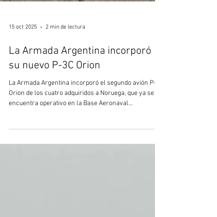
15 oct 2025
2 min de lectura
La Armada Argentina incorporó
su nuevo P-3C Orion
La Armada Argentina incorporó el segundo avión P-3C
Orion de los cuatro adquiridos a Noruega, que ya se
encuentra operativo en la Base Aeronaval
Comandante Espora, a pocos kilómetros de Bahía
Blanca, antes de su traslado a la Base Aeronaval
Almirante Zar en Trelew. El ministro de defensa, Luis
Petri, destacó la importancia de esta nueva
incorporación para la defensa nacional: “ Con la
llegada de este segundo avión P-3 Orion, continuamos