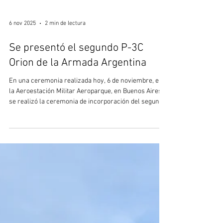
6 nov 2025
2 min de lectura
Se presentó el segundo P-3C
Orion de la Armada Argentina
En una ceremonia realizada hoy, 6 de noviembre, en
la Aeroestación Militar Aeroparque, en Buenos Aires,
se realizó la ceremonia de incorporación del segundo
Lockheed P-3C Orion de los cuatro adquiridos a
Noruega, que ya se encuentra operativo en la
Escuadrilla Aeronaval de Exploración. La ceremonia
estuvo presidida por el ministro de defensa, Luis Petri,
que destacó la importancia de esta nueva
incorporación y cómo se realizó el proceso, dado que
a pesar de la firma del contr