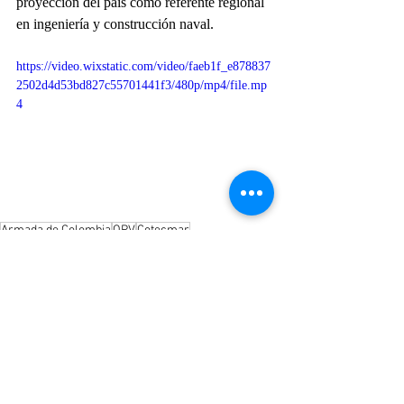
proyección del país como referente regional 
en ingeniería y construcción naval.
https://video.wixstatic.com/video/faeb1f_e878837
2502d4d53bd827c55701441f3/480p/mp4/file.mp
4
Armada de Colombia
OPV
Cotecmar
Importantes
Mar
Entradas recientes
Ver todo