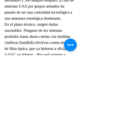
asesinatos y 500 ataques después. El uso de 
sistemas UAS por grupos armados ha 
pasado de ser una curiosidad tecnológica a 
una amenaza estratégica dominante.
En el plano técnico, surgen dudas 
razonables. Ninguno de los sistemas 
probados hasta ahora cuenta con medidas 
cinéticas (hardkill) efectivas contra drones 
de fibra óptica, que ya hirieron a oficiales de 
la FAC en febrero. ¿Por qué someter a 
desgaste operativo y económico a empresas 
que no ofrecen soluciones hardkill si el 
mismo Ministerio las definió como 
necesarias? ¿Se están evaluando 
capacidades contra ataques en enjambre 
(swarm attck) con diferentes niveles de 
automatización?
En cuanto a la estrategia conjunta y 
coordinación se observa una fragmentación 