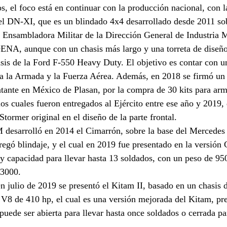
s, el foco está en continuar con la producción nacional, con 
l DN-XI, que es un blindado 4x4 desarrollado desde 2011 sob
 Ensambladora Militar de la Dirección General de Industria 
DENA, aunque con un chasis más largo y una torreta de diseñ
is de la Ford F-550 Heavy Duty. El objetivo es contar con un
 a la Armada y la Fuerza Aérea. Además, en 2018 se firmó un 
tante en México de Plasan, por la compra de 30 kits para arm
os cuales fueron entregados al Ejército entre ese año y 2019
tormer original en el diseño de la parte frontal.
M desarrolló en 2014 el Cimarrón, sobre la base del Mercede
regó blindaje, y el cual en 2019 fue presentado en la versión 
 y capacidad para llevar hasta 13 soldados, con un peso de 95
 3000. 
en julio de 2019 se presentó el Kitam II, basado en un chasi
V8 de 410 hp, el cual es una versión mejorada del Kitam, pr
 puede ser abierta para llevar hasta once soldados o cerrada p
. 