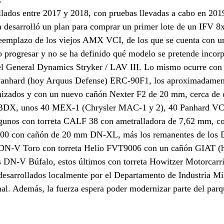
lados entre 2017 y 2018, con pruebas llevadas a cabo en 201
za desarrolló un plan para comprar un primer lote de un IFV 8x
 reemplazo de los viejos AMX VCI, de los que se cuenta con u
 progresar y no se ha definido qué modelo se pretende incorp
el General Dynamics Stryker / LAV III. Lo mismo ocurre con 
 Panhard (hoy Arquus Defense) ERC-90F1, los aproximadame
zados y con un nuevo cañón Nexter F2 de 20 mm, cerca de 
BDX, unos 40 MEX-1 (Chrysler MAC-1 y 2), 40 Panhard VC
nos con torreta CALF 38 con ametralladora de 7,62 mm, con
000 con cañón de 20 mm DN-XL, más los remanentes de los 
DN-V Toro con torreta Helio FVT9006 con un cañón GIAT (h
 DN-V Búfalo, estos últimos con torreta Howitzer Motorcar
sarrollados localmente por el Departamento de Industria Mili
l. Además, la fuerza espera poder modernizar parte del parque