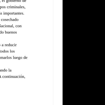
 el gobierno de 
pos criminales, 
s importantes. 
a cosechado 
Nacional, con 
ado buenos 
 a reducir 
todos los 
omarlos luego de 
ando la 
 continuación, 