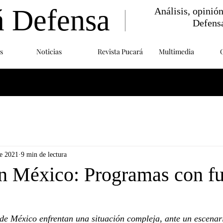
á Defensa
Análisis, opinió
Defens
s
Noticias
Revista Pucará
Multimedia
e 2021
9 min de lectura
n México: Programas con fu
e México enfrentan una situación compleja, ante un escenari