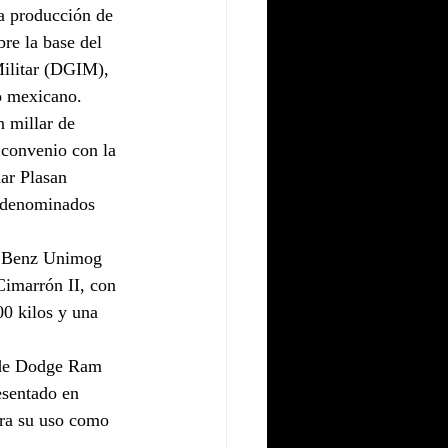
la producción de 
re la base del 
Militar (DGIM), 
o mexicano. 
 millar de 
convenio con la 
ar Plasan 
, denominados 
s Benz Unimog 
Cimarrón II, con 
00 kilos y una 
s de Dodge Ram 
esentado en 
ara su uso como 