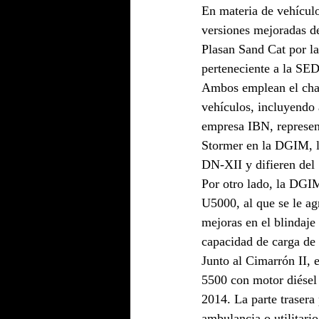
En materia de vehículo
versiones mejoradas de
Plasan Sand Cat por la
perteneciente a la SE
Ambos emplean el chas
vehículos, incluyendo
empresa IBN, represen
Stormer en la DGIM, l
DN-XII y difieren del S
Por otro lado, la DGI
U5000, al que se le ag
mejoras en el blindaje
capacidad de carga de
Junto al Cimarrón II, 
5500 con motor diésel 
2014. La parte trasera
ambulancia o utilitario