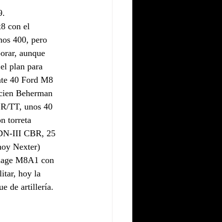
9.
8 con el 
nos 400, pero 
orar, aunque 
el plan para 
nte 40 Ford M8 
cien Beherman 
R/TT, unos 40 
 torreta 
DN-III CBR, 25 
oy Nexter) 
riage M8A1 con 
tar, hoy la 
 de artillería. 