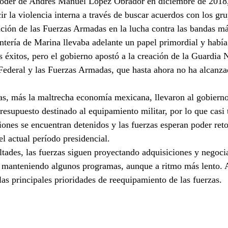
poder de Andrés Manuel López Obrador en diciembre de 2018,
r la violencia interna a través de buscar acuerdos con los gru
ación de las Fuerzas Armadas en la lucha contra las bandas má
antería de Marina llevaba adelante un papel primordial y habí
 éxitos, pero el gobierno apostó a la creación de la Guardia 
 Federal y las Fuerzas Armadas, que hasta ahora no ha alcanz
as, más la maltrecha economía mexicana, llevaron al gobierno
resupuesto destinado al equipamiento militar, por lo que casi 
ones se encuentran detenidos y las fuerzas esperan poder ret
l actual período presidencial.
ultades, las fuerzas siguen proyectando adquisiciones y negoci
, manteniendo algunos programas, aunque a ritmo más lento. A
las principales prioridades de reequipamiento de las fuerzas.