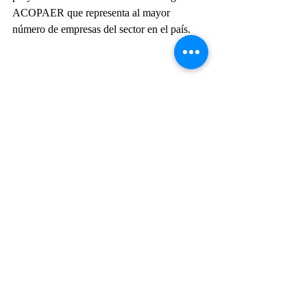
ACOPAER que representa al mayor 
número de empresas del sector en el país.
Conclusiones
No es posible concebir un desarrollo 
aeroespacial de magnitud sin el trabajo 
articulado y sinérgico que se logra cuando el 
Estado y el Sector Privado suman sus 
esfuerzos para generar una industria 
competitiva y sustentable a largo plazo.