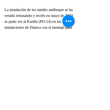
La instalación de los misiles antibuque se ha 
venido retrasando y recién en mayo de 2023 
se pudo ver al Kariña (PO-14) en las 
instalaciones de Dianca con el montaje para 
los lanzadores de C-802A, aunque sin los 
tubos de misiles instalados.
Por otro lado, en un ejercicio realizado 
también en mayo de 2023, se vio a los 
Guaiquerí (PO-11) y Yecuana (PO-13) con 
el agregado de tubos triples lanzatorpedos 
ILAS 3 de 324 mm que fueron removidos 
de las fragatas clase Lupo. 