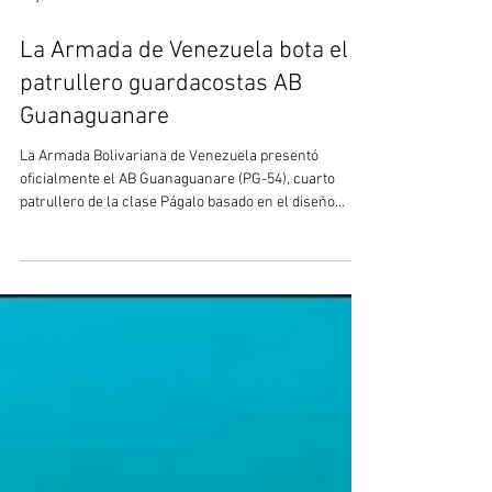
10 jun
3 min de lectura
La Armada de Venezuela bota el
patrullero guardacostas AB
Guanaguanare
La Armada Bolivariana de Venezuela presentó
oficialmente el AB Guanaguanare (PG-54), cuarto
patrullero de la clase Págalo basado en el diseño
neerlandés Damen Stan Patrol 2606. La unidad fue
construida en los astilleros UCOCAR y fortalecerá las
capacidades de vigilancia y control marítimo del país.
La Armada Bolivariana de Venezuela dio un nuevo
paso en su programa de recuperación y
modernización naval con la presentación oficial y
botadura del patrullero guardacostas AB Guan