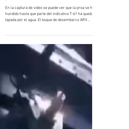
El buque de desembarco ARV
Capana de la Armada de
Venezuela encalló y se hundió
parcialmente
En la captura de video se puede ver que la proa se ha
hundido hasta que parte del indicativo T-61 ha quedado
tapada por el agua. El buque de desembarco ARV
Capana (T-61) de la Armada de Venezuela sufrió un
accidente el pasado domingo 12 de octubre cuando
participaba de un ejercicio cerca de la localidad de
Cumarebo en el Estado Falcón. El buque actualmente
está destinado a la URRA de Combate del Estado Zulia,
basado en Punto Fijo. Según se pudo ver en imágenes
difundidas en