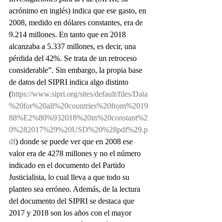
acrónimo en inglés) indica que ese gasto, en 
2008, medido en dólares constantes, era de 
9.214 millones. En tanto que en 2018 
alcanzaba a 5.337 millones, es decir, una 
pérdida del 42%. Se trata de un retroceso 
considerable”. Sin embargo, la propia base 
de datos del SIPRI indica algo distinto 
(
https://www.sipri.org/sites/default/files/Data
%20for%20all%20countries%20from%2019
88%E2%80%932018%20in%20constant%2
0%282017%29%20USD%20%28pdf%29.p
df
) donde se puede ver que en 2008 ese 
valor era de 4278 millones y no el número 
indicado en el documento del Partido 
Justicialista, lo cual lleva a que todo su 
planteo sea erróneo. Además, de la lectura 
del documento del SIPRI se destaca que 
2017 y 2018 son los años con el mayor 