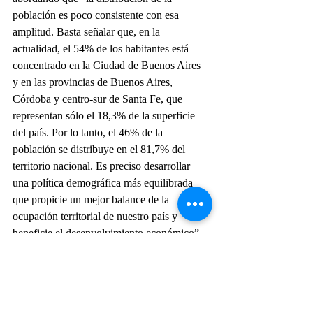
población es poco consistente con esa 
amplitud. Basta señalar que, en la 
actualidad, el 54% de los habitantes está 
concentrado en la Ciudad de Buenos Aires 
y en las provincias de Buenos Aires, 
Córdoba y centro-sur de Santa Fe, que 
representan sólo el 18,3% de la superficie 
del país. Por lo tanto, el 46% de la 
población se distribuye en el 81,7% del 
territorio nacional. Es preciso desarrollar 
una política demográfica más equilibrada 
que propicie un mejor balance de la 
ocupación territorial de nuestro país y 
beneficie el desenvolvimiento económico”. 
Esto, por un lado, nada tiene que ver con la 
defensa, y si bien no aclaran qué pretenden 
con la idea de una “política demográfica 
más equilibrada”, me parece preocupante 