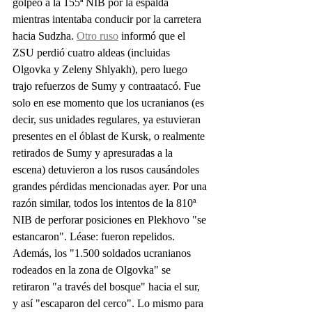
golpeó a la 155ª NIB por la espalda 
mientras intentaba conducir por la carretera 
hacia Sudzha. 
Otro ruso
 informó que el 
ZSU perdió cuatro aldeas (incluidas 
Olgovka y Zeleny Shlyakh), pero luego 
trajo refuerzos de Sumy y contraatacó. Fue 
solo en ese momento que los ucranianos (es 
decir, sus unidades regulares, ya estuvieran 
presentes en el óblast de Kursk, o realmente 
retirados de Sumy y apresuradas a la 
escena) detuvieron a los rusos causándoles 
grandes pérdidas mencionadas ayer. Por una 
razón similar, todos los intentos de la 810ª 
NIB de perforar posiciones en Plekhovo "se 
estancaron". Léase: fueron repelidos.
Además, los "1.500 soldados ucranianos 
rodeados en la zona de Olgovka" se 
retiraron "a través del bosque" hacia el sur, 
y así "escaparon del cerco". Lo mismo para 