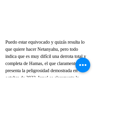
Puedo estar equivocado y quizás resulta lo 
que quiere hacer Netanyahu, pero todo 
indica que es muy difícil una derrota total y 
completa de Hamas, el que claramente no 
presenta la peligrosidad demostrada en 
octubre de 2023. Israel es claramente la 
potencia militar dominante en el Medio 
Oriente, pero eso no significa que estén en 
condiciones de eliminar a Hamas de la faz 
de la tierra, tal como no lo han podido hacer 
con Hezbollah y los Hutíes. Los Estados 
Unidos de Norteamérica ya aprendieron la 
lección en Iraq y Afganistán, tal como lo 