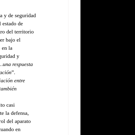
a y de seguridad 
 estado de 
o del territorio 
r bajo el 
 en la 
guridad y 
una respuesta 
zación
”. 
ación entre 
 también 
to casi 
e la defensa, 
ol del aparato 
cuando en 