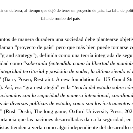
ir en defensa, al tiempo que dejó de tener un proyecto de país. La falta de políti
falta de rumbo del país.
untos de manera duradera una sociedad debe plantearse objeti
 llaman “proyecto de país” pero que más bien puede tomarse 
 “grand strategy”), definida como una teoría integrada de segu
ridad como “
soberanía (entendida como la libertad de maniob
integridad territorial y posición de poder, la última siendo el
” (Barry Posen, Restraint: A new foundation for US Grand Str
. Así, esa “gran estrategia” es la “
teoría del estado sobre có
lacionados con la seguridad de manera intencional, coordinad
 de diversas políticas de estado, como son los instrumentos m
” (Rush Doshi, The long game, Oxford University Press, 202
ortancia que las naciones desarrolladas dan a la seguridad, e
istas tienden a verla como algo independiente del desarrollo