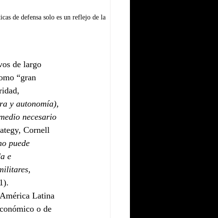
cas de defensa solo es un reflejo de la 
vos de largo 
como “gran 
ridad, 
ra y autonomía), 
 medio necesario 
ategy, Cornell 
mo puede 
a e 
ilitares, 
1).
n América Latina 
 económico o de 