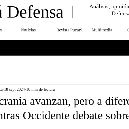
á Defensa
Análisis, opinió
Defens
s
Noticias
Revista Pucará
Multimedia
ca
18 sept 2024
10 min de lectura
rania avanzan, pero a difer
ntras Occidente debate sobr