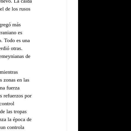
enevo. La caída 
l de los rusos 
agregó más 
raniano es 
o. Todo es una 
rdió otras. 
remeynianas de 
mientras 
s zonas en las 
na fuerza 
s refuerzos por 
control 
de las tropas 
nza la época de 
aun controla 