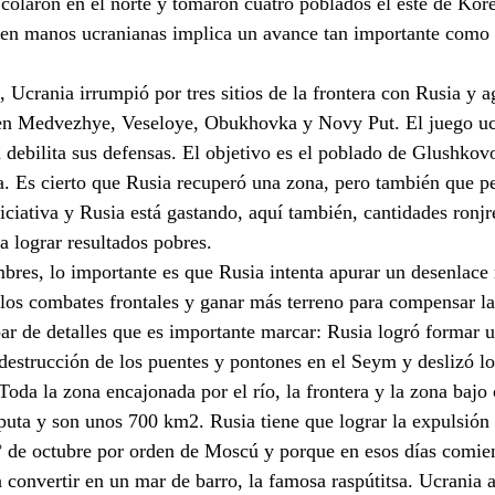
 colaron en el norte y tomaron cuatro poblados el este de Kor
en manos ucranianas implica un avance tan importante como e
 Ucrania irrumpió por tres sitios de la frontera con Rusia y 
ol en Medvezhye, Veseloye, Obukhovka y Novy Put. El juego uc
a debilita sus defensas. El objetivo es el poblado de Glushkov
a. Es cierto que Rusia recuperó una zona, pero también que pe
iciativa y Rusia está gastando, aquí también, cantidades ronj
 lograr resultados pobres.
res, lo importante es que Rusia intenta apurar un desenlace 
 los combates frontales y ganar más terreno para compensar la
par de detalles que es importante marcar: Rusia logró formar u
 destrucción de los puentes y pontones en el Seym y deslizó lo
oda la zona encajonada por el río, la frontera y la zona bajo 
puta y son unos 700 km2. Rusia tiene que lograr la expulsión 
° de octubre por orden de Moscú y porque en esos días comie
a convertir en un mar de barro, la famosa raspútitsa. Ucrania 