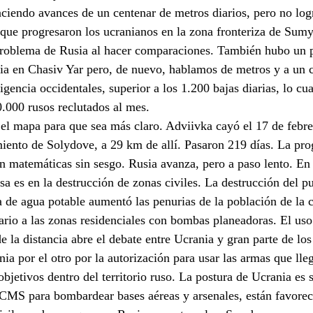
ciendo avances de un centenar de metros diarios, pero no log
que progresaron los ucranianos en la zona fronteriza de Sumy
 problema de Rusia al hacer comparaciones. También hubo un 
ia en Chasiv Yar pero, de nuevo, hablamos de metros y a un 
ligencia occidentales, superior a los 1.200 bajas diarias, lo cua
0.000 rusos reclutados al mes.
el mapa para que sea más claro. Adviivka cayó el 17 de febre
iento de Solydove, a 29 km de allí. Pasaron 219 días. La pro
on matemáticas sin sesgo. Rusia avanza, pero a paso lento. E
sa es en la destrucción de zonas civiles. La destrucción del p
 de agua potable aumentó las penurias de la población de la c
io a las zonas residenciales con bombas planeadoras. El uso 
 la distancia abre el debate entre Ucrania y gran parte de los
 por el otro por la autorización para usar las armas que lle
bjetivos dentro del territorio ruso. La postura de Ucrania es se
CMS para bombardear bases aéreas y arsenales, están favorec