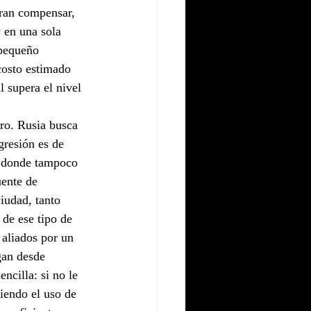
ran compensar, 
 en una sola 
pequeño 
costo estimado 
l supera el nivel 
ro. Rusia busca 
gresión es de 
n donde tampoco 
uente de 
iudad, tanto 
de ese tipo de 
 aliados por un 
gan desde 
ncilla: si no le 
iendo el uso de 