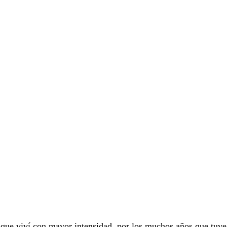
a que viví con mayor intensidad, por los muchos años que tuve 