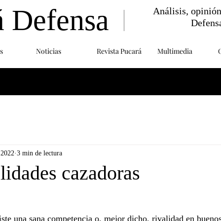
á Defensa
Análisis, opinió
Defens
s
Noticias
Revista Pucará
Multimedia
 2022
3 min de lectura
alidades cazadoras
iste una sana competencia o, mejor dicho, rivalidad en buenos