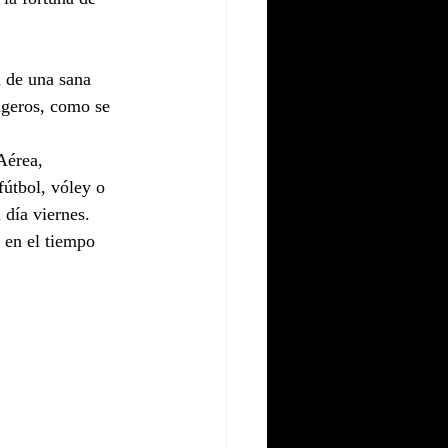
 de una sana 
ageros, como se 
Aérea, 
útbol, vóley o 
 día viernes.
 en el tiempo 