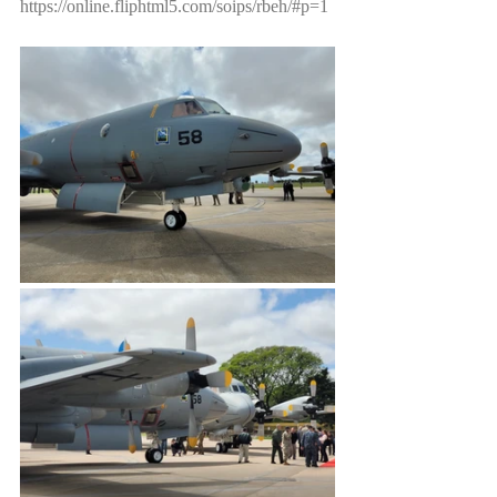
https://online.fliphtml5.com/soips/rbeh/#p=1