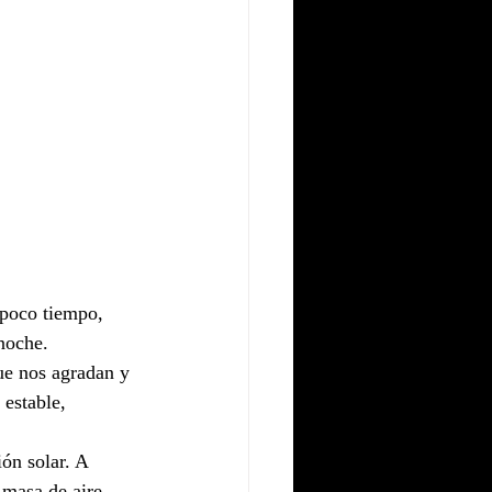
poco tiempo, 
 noche.
ue nos agradan y 
 estable, 
ón solar. A 
masa de aire, 