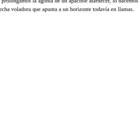
, prolongamos la agonía de un apacible atardecer, lo hacemos
echa voladora que apunta a un horizonte todavía en llamas.