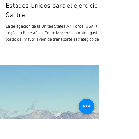
26 jun
2 min de lectura
Un C-5M Super Galaxy trasladó a
la avanzada de la Fuerza Aérea de
Estados Unidos para el ejercicio
Salitre
La delegación de la United States Air Force (USAF)
llegó a la Base Aérea Cerro Moreno, en Antofagasta, a
bordo del mayor avión de transporte estratégico de la
Fuerza Aérea estadounidense. El contingente
brindará apoyo a las operaciones de cazas F-16,