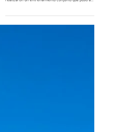
En el marco del Ejercicio Multidominio Salitre 2026,
las fuerzas aéreas de Chile y de Estados Unidos
realizaron un entrenamiento conjunto que puso a
prueba capacidades clave para el sostenimiento
logístico y la inserción de fuerzas de operaciones
especiales, consolidando la interoperabilidad entre
ambas instituciones. Durante la jornada del 7 de julio,
comandos de aviación de la Fuerza Aérea de Chile
(FACH) y Joint Terminal Attack Controllers (JTAC) de la
Fuerza Aérea de Esta