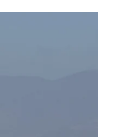
Salitre 2026 entra en su fase
operativa con el despliegue de
Argentina, Brasil y Estados
Unidos
La quinta edición del Ejercicio Multidominio Salitre
2026 continúa sumando capacidades con el
despliegue de aeronaves y personal de Argentina,
Brasil y Estados Unidos. Aviones IA-63 Pampa III, C-
130 Hércules, F-39E Gripen, KC-390 y F-16C Fighting
Falcon se integrarán a las operaciones aéreas
combinadas que se desarrollarán en Chile bajo
estándares OTAN. Con el arribo de nuevas
delegaciones internacionales a la Base Aérea Cerro
Moreno, en Antofagasta, el Ejercicio Multidominio