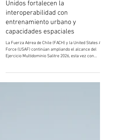
2 jul
3 min de lectura
Salitre 2026: Chile y Estados
Unidos fortalecen la
interoperabilidad con
entrenamiento urbano y
capacidades espaciales
La Fuerza Aérea de Chile (FACH) y la United States Air
Force (USAF) continúan ampliando el alcance del
Ejercicio Multidominio Salitre 2026, esta vez con
operaciones conjuntas de Protección de la Fuerza y
una activa participación del Centro Espacial Nacional
(CEN), incorporando capacidades satelitales al
planeamiento y ejecución de las misiones.
Entrenamiento conjunto bajo estándares OTAN Como