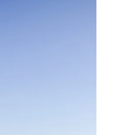
Block 40 de la USAF durante una misión de ocho
horas. En el marco del Ejercicio Multidominio Salitre
2026, un KC-135E Stratotanker del Grupo de Aviación
N° 10 de la Fuerza Aérea de Chile (FACH) llevó a cabo
una misión de reabastecimiento en vuelo (Air-to-Air
Refuelling - A