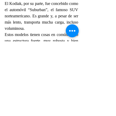
El Kodiak, por su parte, fue concebido como 
el automóvil “Suburban”, el famoso SUV 
norteamericano. Es grande y, a pesar de ser 
más lento, transporta mucha carga, incluso 
voluminosa.
Estos modelos tienen cosas en común como 
una estructura fuerte, muy robusta y bien 
construida, pero son ideales para diferentes 
misiones. Así, un mismo operador puede 
tener ambos en servicio cubriendo un 
abanico de misiones aún más amplio y de 
forma más eficiente.