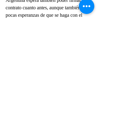
Argentina espera también poder firmar un 
contrato cuanto antes, aunque también hay 
pocas esperanzas de que se haga con el 
actual gobierno y seguramente deban 
esperar hasta 2024 para avanzar en la 
compra, esperando que la oferta siga vigente.
Fuerza Aérea Argentina
Armada Argentina
F-16 Fighting Falcon
Aire
Importantes
Entradas recientes
Ver todo