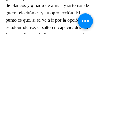
de blancos y guiado de armas y sistemas de 
guerra electrónica y autoprotección. El 
punto es que, si se va a ir por la opción 
estadounidense, el salto en capacidades que 
ésta permita sea similar al que se puede dar 
con la opción china. 
 Si Estados Unidos aceptara proveer lo que 
la Argentina pide y además ofrece un 
esquema de financiación a través de FMF, la 
oferta de ellos sería muy tentadora, ya que 
se suma el hecho de que la FAA ya tiene 
mucha experiencia empleando material 
estadounidense, se conoce bien el soporte 
postventa y el modo de empleo de sus 
sistemas, y hay buena relación entre las 
fuerzas, entre otros factores.