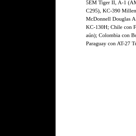
5EM Tiger II, A-1 (A
C295), KC-390 Millen
McDonnell Douglas A-
KC-130H; Chile con F-
aún); Colombia con B
Paraguay con AT-27 T