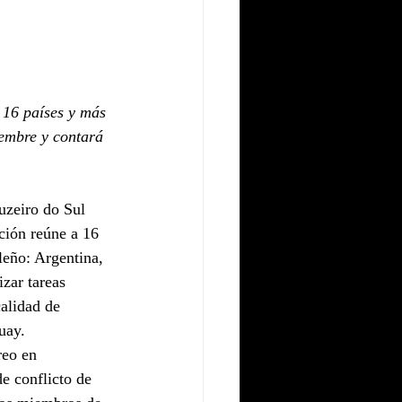
 16 países y más 
iembre y contará 
uzeiro do Sul 
ión reúne a 16 
leño: Argentina, 
zar tareas 
alidad de 
uay.
reo en 
e conflicto de 