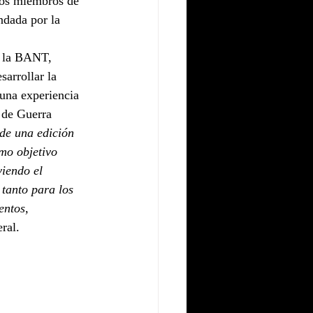
los miembros de 
ndada por la 
 la BANT, 
arrollar la 
 una experiencia 
de Guerra 
 de una edición 
mo objetivo 
viendo el 
tanto para los 
entos, 
eral.