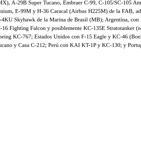
MX), A-29B Super Tucano, Embraer C-99, C-105/SC-105 Am
nium, E-99M y H-36 Caracal (Airbus H225M) de la FAB, ad
4KU Skyhawk de la Marina de Brasil (MB); Argentina, con
16 Fighting Falcon y posiblemente KC-135E Stratotanker (n
oeing KC-767; Estados Unidos con F-15 Eagle y KC-46 (Boei
ucano y Casa C-212; Perú con KAI KT-1P y KC-130; y Portu