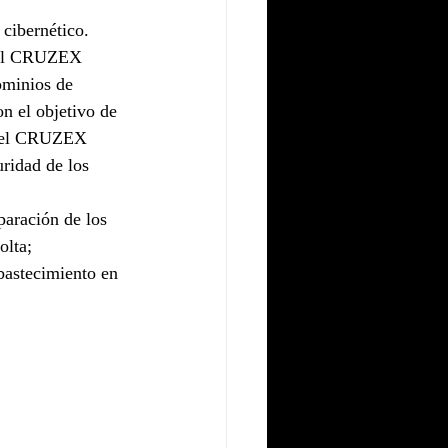
cibernético. 
, el CRUZEX 
minios de 
n el objetivo de 
s, el CRUZEX 
ridad de los 
paración de los 
lta; 
bastecimiento en 