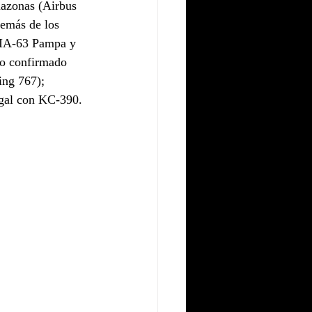
azonas (Airbus 
emás de los 
 IA-63 Pampa y 
o confirmado 
ng 767); 
gal con KC-390.