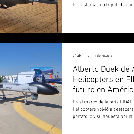
los sistemas no tripulados p
la feria, donde se pudo ver 
“Airbus está creciendo ahora 
no tripulados, e incluso en si
combate. Entre Airbus Helico
Space, tenemos una gama co
comenzó explicando y agregó 
24 abr
3 min de lectura
Alberto Duek de 
Helicopters en F
futuro en América
integración entre
En el marco de la feria FIDAE
drones”
Helicopters volvió a destacar
portafolio y su apuesta por la
helicópteros livianos hasta p
no tripulados, la compañía re