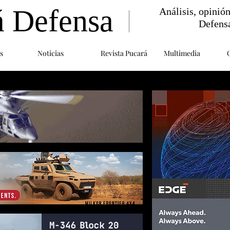
á Defensa
Análisis, opinió
Defens
s
Noticias
Revista Pucará
Multimedia