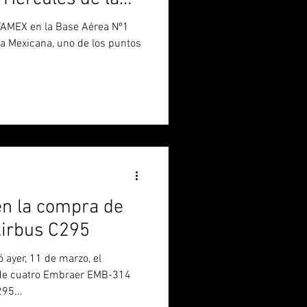
xicana
 FAMEX en la Base Aérea Nº1
ea Mexicana, uno de los puntos
n la compra de
Airbus C295
ayer, 11 de marzo, el
 de cuatro Embraer EMB-314
95...