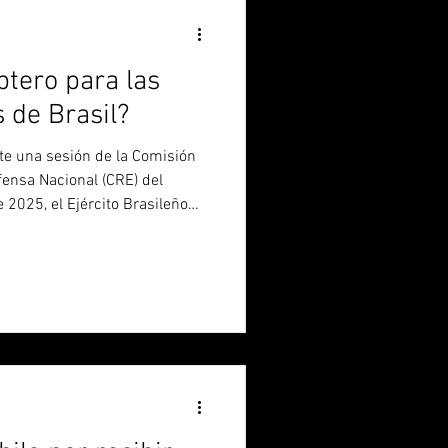
ptero para las
 de Brasil?
fensa Nacional (CRE) del
 2025, el Ejército Brasileño
adquirir entre 10 y 12
si se aprueban nuevos recursos
pecialmente a través del
tiza la previsibilidad de las
 la presentación realizada