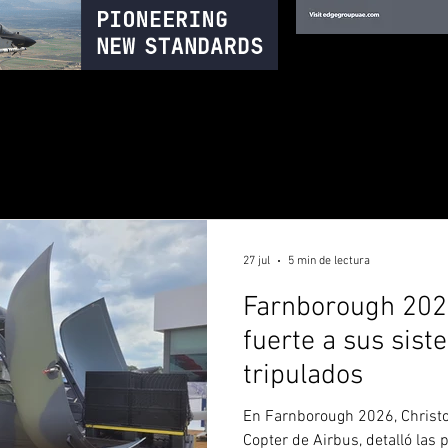
27 jul
5 min de lectura
Farnborough 202
fuerte a sus sis
tripulados
En Farnborough 2026, Christ
Copter de Airbus, detalló las 