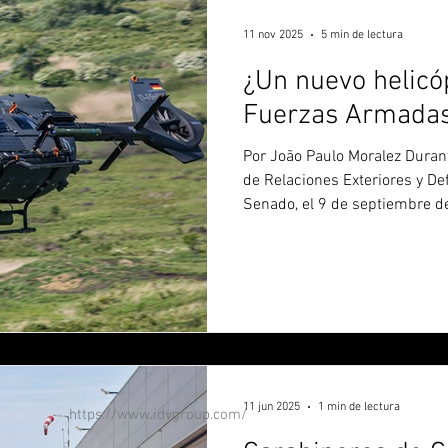
Defence and Space, el A
11 nov 2025
5 min de lectura
¿Un nuevo helicó
Fuerzas Armadas
Por João Paulo Moralez Durante una sesión de la Comisión
de Relaciones Exteriores y De
Senado, el 9 de septiembre de
(EB) anunció su intención de 
helicópteros Helibras H145, 
para las Fuerzas Armadas, es
presupuesto mínimo, que garan
inversiones en Defensa. Según
por el teniente general Everto
11 jun 2025
1 min de lectura
https://www.idvgroup.com/