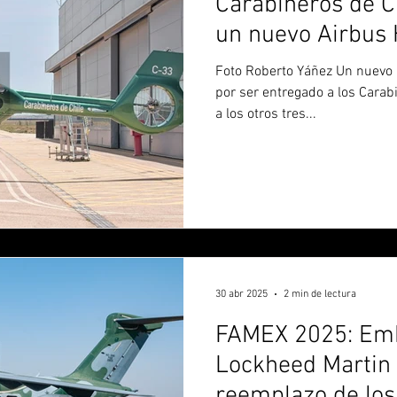
Carabineros de Ch
un nuevo Airbus
Foto Roberto Yáñez Un nuevo helicóptero Airbus H135 está
por ser entregado a los Carab
a los otros tres...
30 abr 2025
2 min de lectura
FAMEX 2025: Emb
Lockheed Martin e
reemplazo de los