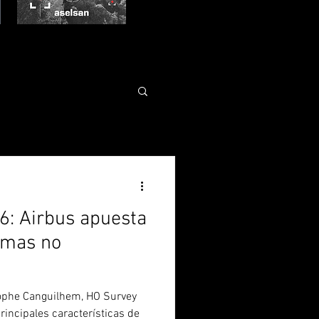
6: Airbus apuesta
temas no
ophe Canguilhem, HO Survey
principales características de