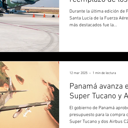
Fuerza Aérea Me
Durante la última edición de
Santa Lucía de la Fuerza Aér
más destacados fue la...
12 mar 2025
1 min de lectura
Panamá avanza e
Super Tucano y 
El gobierno de Panamá aprobó 
presupuesto para la compra
Super Tucano y dos Airbus C2