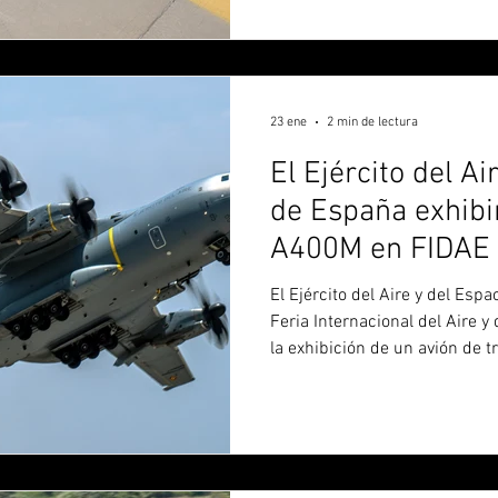
América Latina con foco en la 
versatilidad operativa. En est
LATAM de Airbus Helicopters,
sobre las novedades present
23 ene
2 min de lectura
El Ejército del Ai
de España exhibi
A400M en FIDAE
El Ejército del Aire y del Esp
Feria Internacional del Aire y
la exhibición de un avión de t
A400M Atlas, una de las aer
versátiles de su categoría a n
pertenece al Ala 31, unidad a
Zaragoza, y forma parte de la 
de las Fuerzas Armadas españ