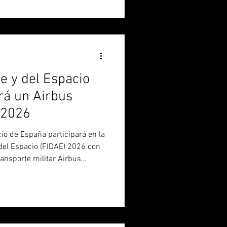
integración tecnológica y la
e contexto, Alberto Duek, Head
 dialogó con Pucará Defensa
ada
re y del Espacio
rá un Airbus
 2026
acio de España participará en la
 del Espacio (FIDAE) 2026 con
ransporte militar Airbus
onaves más modernas y
ivel mundial. La aeronave
sentada en la Base Aérea de
flota estratégica de transporte
olas. Fabricado por Airbus