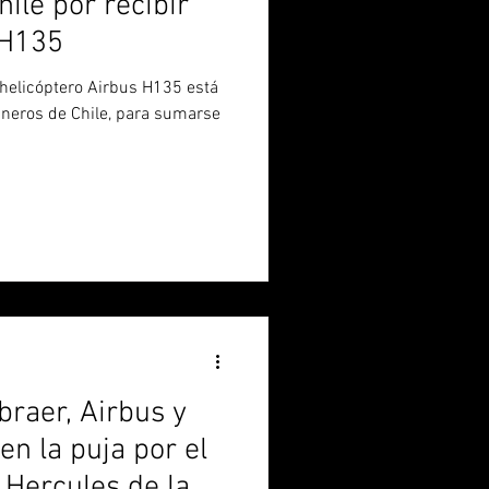
ile por recibir
 H135
ineros de Chile, para sumarse
raer, Airbus y
n la puja por el
 Hercules de la