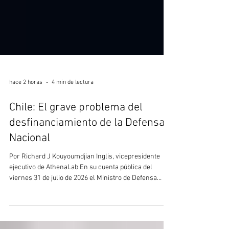
hace 2 horas
4 min de lectura
Chile: El grave problema del
desfinanciamiento de la Defensa
Nacional
Por Richard J Kouyoumdjian Inglis, vicepresidente
ejecutivo de AthenaLab En su cuenta pública del
viernes 31 de julio de 2026 el Ministro de Defensa
Nacional de Chile (https://www.defensa.cl/una-
defensa-para-la-paz-el-desarrollo-y-el-futuro-de-