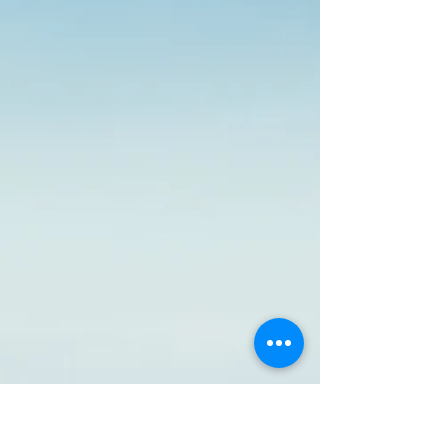
9 may 2024
1 min de lectura
VBC Cav – El primer Centauro II
BR listo para viajar a Brasil
Por Paulo Roberto Bastos Jr. Más de un año después
de la firma del contrato entre el Exército Brasileiro
(EB) y el Consorcio Iveco-OTO...