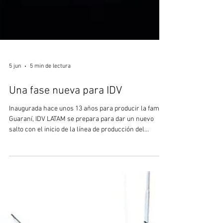
5 jun
5 min de lectura
Una fase nueva para IDV
Inaugurada hace unos 13 años para producir la familia
Guaraní, IDV LATAM se prepara para dar un nuevo
salto con el inicio de la línea de producción del
Guaicurus y, en el futuro, del Centauro II. Por Paulo
Bastos El 13 de junio de 2013, jueves, marca una fecha
histórica para Brasil: ese día, la planta de Iveco
Veículos de Defesa fue inaugurada oficialmente con el
objetivo de producir el vehículo blindado de transporte